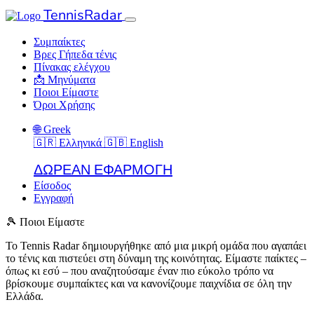
TennisRadar
Συμπαίκτες
Βρες Γήπεδα τένις
Πίνακας ελέγχου
📩 Μηνύματα
Ποιοι Είμαστε
Όροι Χρήσης
🌐 Greek
🇬🇷 Ελληνικά
🇬🇧 English
ΔΩΡΕΑΝ ΕΦΑΡΜΟΓΗ
Είσοδος
Εγγραφή
🎾 Ποιοι Είμαστε
Το Tennis Radar δημιουργήθηκε από μια μικρή ομάδα που αγαπάει
το τένις και πιστεύει στη δύναμη της κοινότητας. Είμαστε παίκτες –
όπως κι εσύ – που αναζητούσαμε έναν πιο εύκολο τρόπο να
βρίσκουμε συμπαίκτες και να κανονίζουμε παιχνίδια σε όλη την
Ελλάδα.