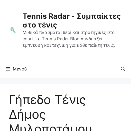
Μετάβαση
σε
Tennis Radar - Συμπαίκτες
περιεχόμενο
στο τένις
Μυθικά πλάσματα, θεοί και στρατηγικές στο
court. το Tennis Radar Blog συνδυάζει
έμπνευση και τεχνική για κάθε παίκτη τένις.
Μενού
Γήπεδο Τένις
Δήμος
Μυλοποτάμου