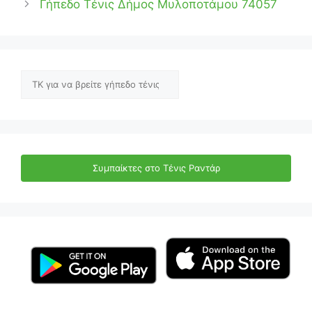
Γήπεδο Τένις Δήμος Μυλοποτάμου 74057
Αναζήτηση
Συμπαίκτες στο Τένις Ραντάρ