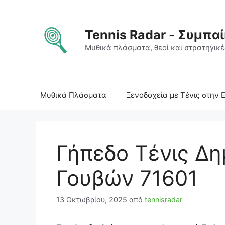
Μετάβαση
σε
περιεχόμενο
Tennis Radar - Συμπαί
Μυθικά πλάσματα, θεοί και στρατηγικές
Μυθικά Πλάσματα
Ξενοδοχεία με Τένις στην 
Γήπεδο Τένις Δη
Γουβών 71601
13 Οκτωβρίου, 2025
από
tennisradar