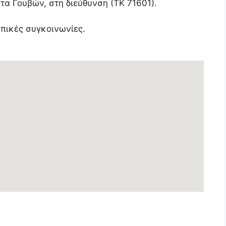
τα Γουβών, στη διεύθυνση (ΤΚ 71601).
οπικές συγκοινωνίες.