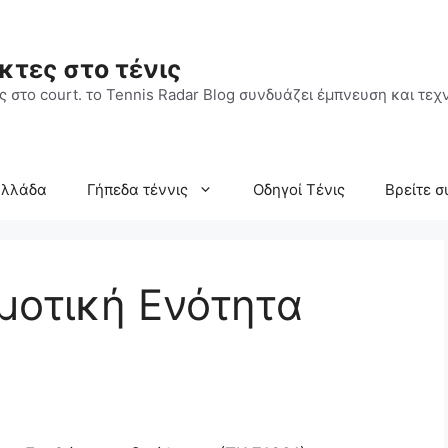
κτες στο τένις
 στο court. το Tennis Radar Blog συνδυάζει έμπνευση και τεχν
Ελλάδα
Γήπεδα τέννις
Οδηγοί Τένις
Βρείτε σ
μοτική Ενότητα