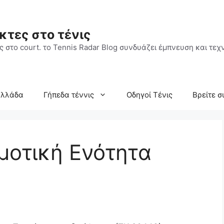
κτες στο τένις
 στο court. το Tennis Radar Blog συνδυάζει έμπνευση και τεχν
Ελλάδα
Γήπεδα τέννις
Οδηγοί Τένις
Βρείτε σ
μοτική Ενότητα