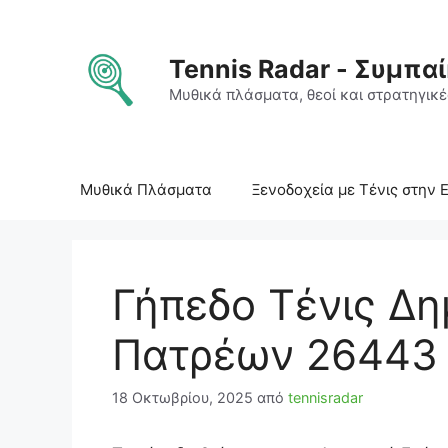
Μετάβαση
σε
περιεχόμενο
Tennis Radar - Συμπαί
Μυθικά πλάσματα, θεοί και στρατηγικές
Μυθικά Πλάσματα
Ξενοδοχεία με Τένις στην 
Γήπεδο Τένις Δη
Πατρέων 26443
18 Οκτωβρίου, 2025
από
tennisradar