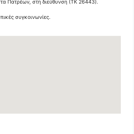
ητα Πατρέων, στη διεύθυνση (ΤΚ 26443).
οπικές συγκοινωνίες.