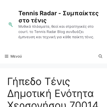
Μετάβαση
σε
Tennis Radar - Συμπαίκτες
περιεχόμενο
στο τένις
Μυθικά πλάσματα, θεοί και στρατηγικές στο
court. το Tennis Radar Blog συνδυάζει
έμπνευση και τεχνική για κάθε παίκτη τένις.
Μενού
Γήπεδο Τένις
Δημοτική Ενότητα
Χερσονήσου 70014