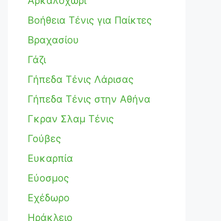
Αρκαλοχώρι
Βοήθεια Τένις για Παίκτες
Βραχασίου
Γάζι
Γήπεδα Τένις Λάρισας
Γήπεδα Τένις στην Αθήνα
Γκραν Σλαμ Τένις
Γούβες
Ευκαρπία
Εύοσμος
Εχέδωρο
Ηράκλειο