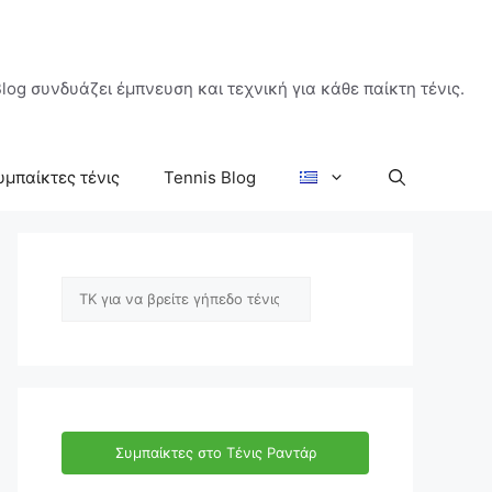
log συνδυάζει έμπνευση και τεχνική για κάθε παίκτη τένις.
υμπαίκτες τένις
Tennis Blog
Αναζήτηση
Συμπαίκτες στο Τένις Ραντάρ