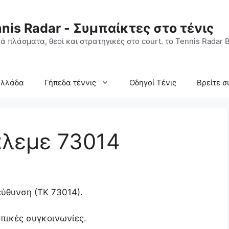
nis Radar - Συμπαίκτες στο τένις
ά πλάσματα, θεοί και στρατηγικές στο court. το Tennis Radar B
Ελλάδα
Γήπεδα τέννις
Οδηγοί Τένις
Βρείτε σ
άλεμε 73014
εύθυνση (ΤΚ 73014).
οπικές συγκοινωνίες.