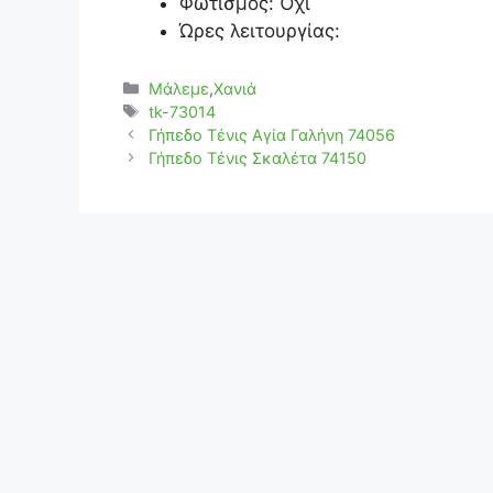
Φωτισμός: Όχι
Ώρες λειτουργίας:
Κατηγορίες
Μάλεμε
,
Χανιά
Ετικέτες
tk-73014
Γήπεδο Τένις Αγία Γαλήνη 74056
Γήπεδο Τένις Σκαλέτα 74150