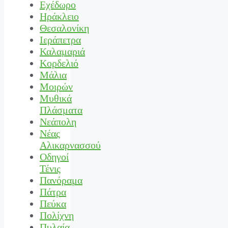
Εχέδωρο
Ηράκλειο
Θεσαλονίκη
Ιεράπετρα
Καλαμαριά
Κορδελιό
Μάλια
Μοιρών
Μυθικά
Πλάσματα
Νεάπολη
Νέας
Αλικαρνασσού
Οδηγοί
Τένις
Πανόραμα
Πάτρα
Πεύκα
Πολίχνη
Πυλαία