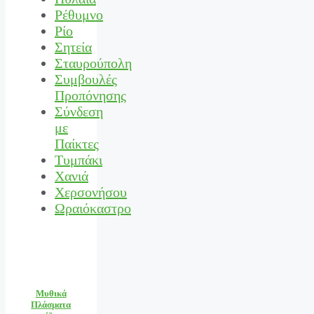
Ρέθυμνο
Ρίο
Σητεία
Σταυρούπολη
Συμβουλές
Προπόνησης
Σύνδεση
με
Παίκτες
Τυμπάκι
Χανιά
Χερσονήσου
Ωραιόκαστρο
Μυθικά
Πλάσματα