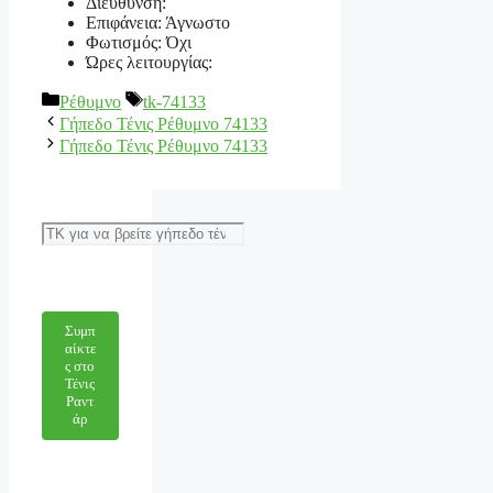
Διεύθυνση:
Επιφάνεια: Άγνωστο
Φωτισμός: Όχι
Ώρες λειτουργίας:
Κατηγορίες
Ετικέτες
Ρέθυμνο
tk-74133
Γήπεδο Τένις Ρέθυμνο 74133
Γήπεδο Τένις Ρέθυμνο 74133
Αναζήτηση
Συμπ
αίκτε
ς στο
Τένις
Ραντ
άρ