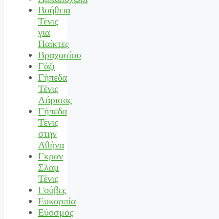
Βοήθεια
Τένις
για
Παίκτες
Βραχασίου
Γάζι
Γήπεδα
Τένις
Λάρισας
Γήπεδα
Τένις
στην
Αθήνα
Γκραν
Σλαμ
Τένις
Γούβες
Ευκαρπία
Εύοσμος