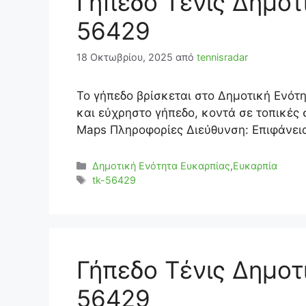
Γήπεδο Τένις Δημοτ
56429
18 Οκτωβρίου, 2025
από
tennisradar
Το γήπεδο βρίσκεται στο Δημοτική Ενότ
και εύχρηστο γήπεδο, κοντά σε τοπικές 
Maps Πληροφορίες Διεύθυνση: Επιφάνεια
Κατηγορίες
Δημοτική Ενότητα Ευκαρπίας
,
Ευκαρπία
Ετικέτες
tk-56429
Γήπεδο Τένις Δημοτ
56429