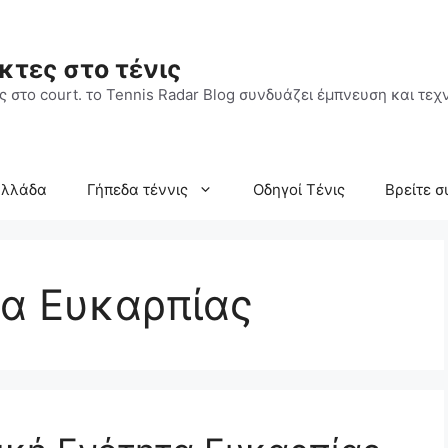
κτες στο τένις
 στο court. το Tennis Radar Blog συνδυάζει έμπνευση και τεχν
Ελλάδα
Γήπεδα τέννις
Οδηγοί Τένις
Βρείτε σ
τα Ευκαρπίας