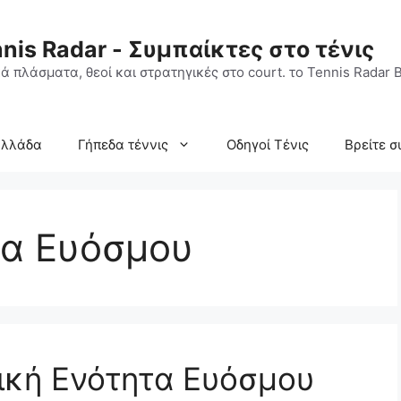
nis Radar - Συμπαίκτες στο τένις
ά πλάσματα, θεοί και στρατηγικές στο court. το Tennis Radar B
Ελλάδα
Γήπεδα τέννις
Οδηγοί Τένις
Βρείτε σ
τα Ευόσμου
ική Ενότητα Ευόσμου