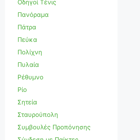
Οδηγοί Τένις
Πανόραμα
Πάτρα
Πεύκα
Πολίχνη
Πυλαία
Ρέθυμνο
Ρίο
Σητεία
Σταυρούπολη
Συμβουλές Προπόνησης
Σύνδεση με Παίκτες