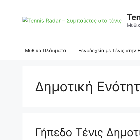
Μετάβαση
σε
Ten
περιεχόμενο
Μυθικ
Μυθικά Πλάσματα
Ξενοδοχεία με Τένις στην 
Δημοτική Ενότη
Γήπεδο Τένις Δημοτ