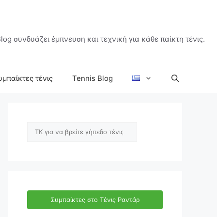
log συνδυάζει έμπνευση και τεχνική για κάθε παίκτη τένις.
υμπαίκτες τένις
Tennis Blog
Αναζήτηση
Συμπαίκτες στο Τένις Ραντάρ