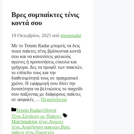
Βρες συμπαίκτες τένις
κοντά σου
19 Οκτωβρίου, 2025
από
tennisradar
Με το Tennis Radar μπορείς να δεις
ποιοι παίκτες τένις βρίσκονται κοντά
σου και να κανονίσεις φιλικούς
αγώνες ή προπονήσεις εύκολα και
γρήγορα. Δες τα προφίλ των παικτών,
το επίπεδο τους και την
διαθεσιμότητά τους σε πραγματικό
χρόνο. Η εφαρμογή σου δίνει την
δυνατότητα να βελτιώσεις το παιχνίδι
σου παίζοντας με διάφορους παίκτες
σε ασφαλές …
Περισσότερα
Κατηγορίες
Tennis Radar
,
Οδηγοί
Ετικέτες
Τένις
,
Σύνδεση με Παίκτες
Matchmaking τένις
,
Αγώνες
τένις
,
Αναζήτηση παικτών
,
Βρες
παίκτη τένις
,
Παρτενέρ