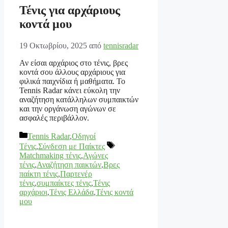
Τένις για αρχάριους
κοντά μου
19 Οκτωβρίου, 2025
από
tennisradar
Αν είσαι αρχάριος στο τένις, βρες
κοντά σου άλλους αρχάριους για
φιλικά παιχνίδια ή μαθήματα. Το
Tennis Radar κάνει εύκολη την
αναζήτηση κατάλληλων συμπαικτών
και την οργάνωση αγώνων σε
ασφαλές περιβάλλον.
Κατηγορίες
Tennis Radar
,
Οδηγοί
Ετικέτες
Τένις
,
Σύνδεση με Παίκτες
Matchmaking τένις
,
Αγώνες
τένις
,
Αναζήτηση παικτών
,
Βρες
παίκτη τένις
,
Παρτενέρ
τένις
,
συμπαίκτες τένις
,
Τένις
αρχάριοι
,
Τένις Ελλάδα
,
Τένις κοντά
μου