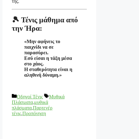
της.
🎾 Τένις μάθημα από
την Ήρα:
«Μην αφήνεις το
παιχνίδι να σε
παρασύρει.
Εσύ είσαι η τάξη μέσα
στο χάος.
Η σταθερότητα είναι η
αληθινή δύναμη.»
Κατηγορίες
Ετικέτες
Οδηγοί Τένις
Μυθικά
Πλάσματα
,
μυθικά
πλάσματα
,
Παρτενέρ
τένις
,
Προπόνηση