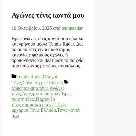
Αγώνες τένις κοντά μου
19 Οκτωβρίου, 2025
από
tennisradar
Βρες αγώνες τένις κοντά σου εύκολα
και γρήγορα μέσω Tennis Radar. Δες
ποιοι παίκτες είναι διαθέσιμοι,
κανονίστε φιλικούς αγώνες ή
προπονήσεις και βελτίωσε το παιχνίδι
σου παίζοντας με νέους αντιπάλους.
Κατηγορίες
Tennis Radar
,
Οδηγοί
Ετικέτες
Τένις
,
Σύνδεση με Παίκτες
Matchmaking τένις
,
Αγώνες
τένις
,
Αναζήτηση παικτών
,
Βρες
παίκτη τένις
,
Παρτενέρ
τένις
,
συμπαίκτες τένις
,
Τένις
αρχάριοι
,
Τένις Ελλάδα
,
Τένις κοντά
μου