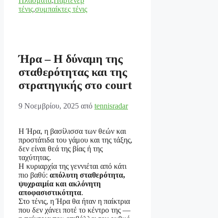
Πλάσματα
,
Παρτενέρ
τένις
,
συμπαίκτες τένις
Ήρα – Η δύναμη της
σταθερότητας και της
στρατηγικής στο court
9 Νοεμβρίου, 2025
από
tennisradar
Η Ήρα, η βασίλισσα των θεών και
προστάτιδα του γάμου και της τάξης,
δεν είναι θεά της βίας ή της
ταχύτητας.
Η κυριαρχία της γεννιέται από κάτι
πιο βαθύ:
απόλυτη σταθερότητα,
ψυχραιμία και ακλόνητη
αποφασιστικότητα
.
Στο τένις, η Ήρα θα ήταν η παίκτρια
που δεν χάνει ποτέ το κέντρο της —