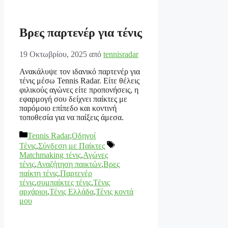
Βρες παρτενέρ για τένις
19 Οκτωβρίου, 2025
από
tennisradar
Ανακάλυψε τον ιδανικό παρτενέρ για
τένις μέσω Tennis Radar. Είτε θέλεις
φιλικούς αγώνες είτε προπονήσεις, η
εφαρμογή σου δείχνει παίκτες με
παρόμοιο επίπεδο και κοντινή
τοποθεσία για να παίξεις άμεσα.
Κατηγορίες
Tennis Radar
,
Οδηγοί
Ετικέτες
Τένις
,
Σύνδεση με Παίκτες
Matchmaking τένις
,
Αγώνες
τένις
,
Αναζήτηση παικτών
,
Βρες
παίκτη τένις
,
Παρτενέρ
τένις
,
συμπαίκτες τένις
,
Τένις
αρχάριοι
,
Τένις Ελλάδα
,
Τένις κοντά
μου