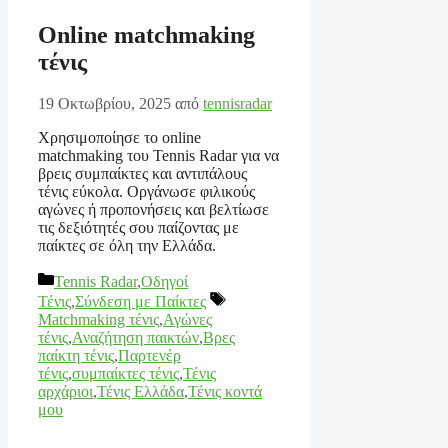
Online matchmaking
τένις
19 Οκτωβρίου, 2025
από
tennisradar
Χρησιμοποίησε το online
matchmaking του Tennis Radar για να
βρεις συμπαίκτες και αντιπάλους
τένις εύκολα. Οργάνωσε φιλικούς
αγώνες ή προπονήσεις και βελτίωσε
τις δεξιότητές σου παίζοντας με
παίκτες σε όλη την Ελλάδα.
Κατηγορίες
Tennis Radar
,
Οδηγοί
Ετικέτες
Τένις
,
Σύνδεση με Παίκτες
Matchmaking τένις
,
Αγώνες
τένις
,
Αναζήτηση παικτών
,
Βρες
παίκτη τένις
,
Παρτενέρ
τένις
,
συμπαίκτες τένις
,
Τένις
αρχάριοι
,
Τένις Ελλάδα
,
Τένις κοντά
μου