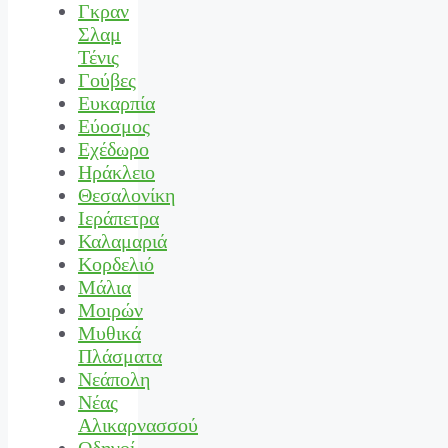
Γκραν
Σλαμ
Τένις
Γούβες
Ευκαρπία
Εύοσμος
Εχέδωρο
Ηράκλειο
Θεσαλονίκη
Ιεράπετρα
Καλαμαριά
Κορδελιό
Μάλια
Μοιρών
Μυθικά
Πλάσματα
Νεάπολη
Νέας
Αλικαρνασσού
Οδηγοί