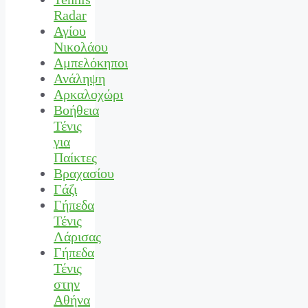
Radar
Αγίου
Νικολάου
Αμπελόκηποι
Ανάληψη
Αρκαλοχώρι
Βοήθεια
Τένις
για
Παίκτες
Βραχασίου
Γάζι
Γήπεδα
Τένις
Λάρισας
Γήπεδα
Τένις
στην
Αθήνα