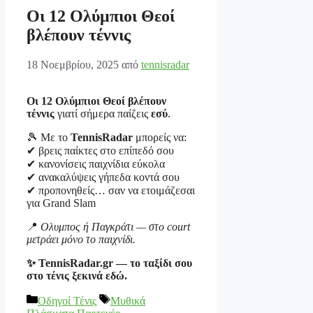
Οι 12 Ολύμπιοι Θεοί
βλέπουν τέννις
18 Νοεμβρίου, 2025
από
tennisradar
Οι 12 Ολύμπιοι Θεοί βλέπουν
τέννις
γιατί σήμερα παίζεις
εσύ
.
🎾 Με το
TennisRadar
μπορείς να:
✔ βρεις παίκτες στο επίπεδό σου
✔ κανονίσεις παιχνίδια εύκολα
✔ ανακαλύψεις γήπεδα κοντά σου
✔ προπονηθείς… σαν να ετοιμάζεσαι
για Grand Slam
📍
Ολυμπος ή Παγκράτι — στο court
μετράει μόνο το παιχνίδι.
✨ TennisRadar.gr — το ταξίδι σου
στο τένις ξεκινά εδώ.
Κατηγορίες
Ετικέτες
Οδηγοί Τένις
Μυθικά