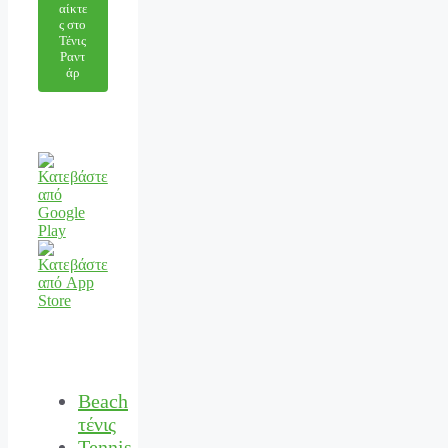
αίκτε
ς στο
Τένις
Ραντ
άρ
Beach
τένις
Tennis