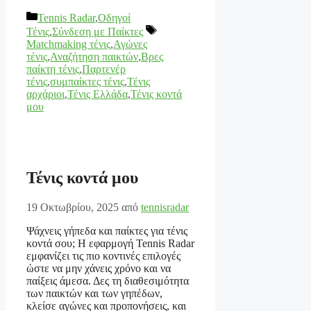
Κατηγορίες
Tennis Radar
,
Οδηγοί
Ετικέτες
Τένις
,
Σύνδεση με Παίκτες
Matchmaking τένις
,
Αγώνες
τένις
,
Αναζήτηση παικτών
,
Βρες
παίκτη τένις
,
Παρτενέρ
τένις
,
συμπαίκτες τένις
,
Τένις
αρχάριοι
,
Τένις Ελλάδα
,
Τένις κοντά
μου
Τένις κοντά μου
19 Οκτωβρίου, 2025
από
tennisradar
Ψάχνεις γήπεδα και παίκτες για τένις
κοντά σου; Η εφαρμογή Tennis Radar
εμφανίζει τις πιο κοντινές επιλογές
ώστε να μην χάνεις χρόνο και να
παίξεις άμεσα. Δες τη διαθεσιμότητα
των παικτών και των γηπέδων,
κλείσε αγώνες και προπονήσεις, και