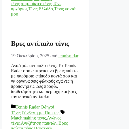
τένις
,
συμπαίκτες τένις
,
Τένις
αρχάριοι
,
Τένις Ελλάδα
,
Τένις κοντά
μου
Βρες αντίπαλο τένις
19 Οκτωβρίου, 2025
από
tennisradar
Αναζητάς αντίπαλο τένις; Το Tennis
Radar σου επιτρέπει να βρεις παίκτες
με παρόμοιο επίπεδο κοντά σου και
να οργανώσεις φιλικούς αγώνες ή
προπονήσεις. Δες προφίλ,
διαθεσιμότητα και περιοχή και βρες
τον ιδανικό αντίπαλο.
Κατηγορίες
Tennis Radar
,
Οδηγοί
Ετικέτες
Τένις
,
Σύνδεση με Παίκτες
Matchmaking τένις
,
Αγώνες
τένις
,
Αναζήτηση παικτών
,
Βρες
παίκτη τένις
,
Παρτενέρ