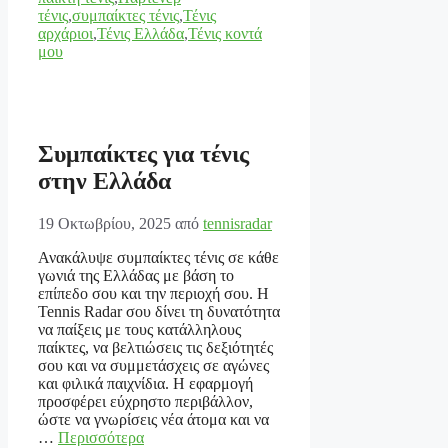
τένις
,
συμπαίκτες τένις
,
Τένις
αρχάριοι
,
Τένις Ελλάδα
,
Τένις κοντά
μου
Συμπαίκτες για τένις
στην Ελλάδα
19 Οκτωβρίου, 2025
από
tennisradar
Ανακάλυψε συμπαίκτες τένις σε κάθε
γωνιά της Ελλάδας με βάση το
επίπεδο σου και την περιοχή σου. Η
Tennis Radar σου δίνει τη δυνατότητα
να παίξεις με τους κατάλληλους
παίκτες, να βελτιώσεις τις δεξιότητές
σου και να συμμετάσχεις σε αγώνες
και φιλικά παιχνίδια. Η εφαρμογή
προσφέρει εύχρηστο περιβάλλον,
ώστε να γνωρίσεις νέα άτομα και να
…
Περισσότερα