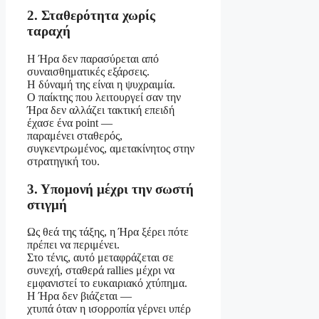
2. Σταθερότητα χωρίς
ταραχή
Η Ήρα δεν παρασύρεται από
συναισθηματικές εξάρσεις.
Η δύναμή της είναι η ψυχραιμία.
Ο παίκτης που λειτουργεί σαν την
Ήρα δεν αλλάζει τακτική επειδή
έχασε ένα point —
παραμένει σταθερός,
συγκεντρωμένος, αμετακίνητος στην
στρατηγική του.
3. Υπομονή μέχρι την σωστή
στιγμή
Ως θεά της τάξης, η Ήρα ξέρει πότε
πρέπει να περιμένει.
Στο τένις, αυτό μεταφράζεται σε
συνεχή, σταθερά rallies μέχρι να
εμφανιστεί το ευκαιριακό χτύπημα.
Η Ήρα δεν βιάζεται —
χτυπά όταν η ισορροπία γέρνει υπέρ