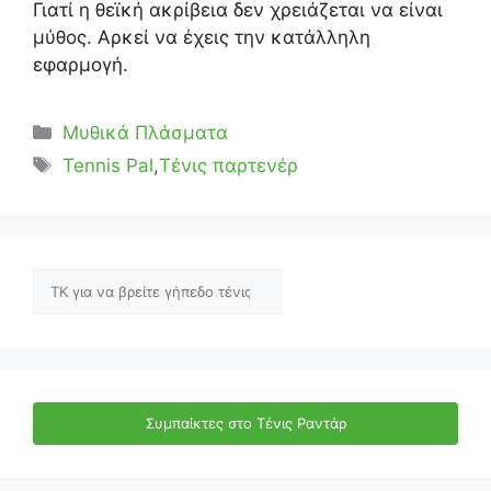
Γιατί η θεϊκή ακρίβεια δεν χρειάζεται να είναι
μύθος. Αρκεί να έχεις την κατάλληλη
εφαρμογή.
Κατηγορίες
Μυθικά Πλάσματα
Ετικέτες
Tennis Pal
,
Τένις παρτενέρ
Αναζήτηση
Συμπαίκτες στο Τένις Ραντάρ