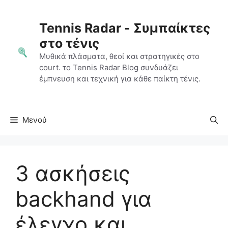
Μετάβαση
σε
Tennis Radar - Συμπαίκτες
περιεχόμενο
στο τένις
Μυθικά πλάσματα, θεοί και στρατηγικές στο
court. το Tennis Radar Blog συνδυάζει
έμπνευση και τεχνική για κάθε παίκτη τένις.
Μενού
3 ασκήσεις
backhand για
έλεγχο και