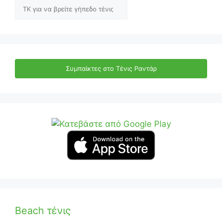
Αναζήτηση
Συμπαίκτες στο Τένις Ραντάρ
Beach τένις