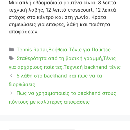
Μια απλή εβδομαδιαία ρουτίνα είναι: 8 λεπτά
τεχνική λαβής, 12 λεπτά crosscourt, 12 λεπτά
στόχος στο κέντρο και στη γωνία. Κράτα
σημειώσεις για επαφές, λάθη και ποιότητα
αποφάσεων.
Κατηγορίες
Tennis Radar
,
Βοήθεια Τένις για Παίκτες
Ετικέτες
Σταθερότητα από τη βασική γραμμή
,
Τένις
για αρχάριους παίκτες
,
Τεχνική backhand τένις
5 λάθη στο backhand και πώς να τα
διορθώσεις
Πώς να χρησιμοποιείς το backhand στους
πόντους με καλύτερες αποφάσεις