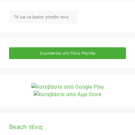
Αναζήτηση
Συμπαίκτες στο Τένις Ραντάρ
Beach τένις