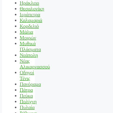
Ηράκλειο
Θεσαλονίκη
Ιεράπετρα
Καλαμαριά
Κορδελιό
Μάλια
Μοιρών
Μυθικά
Πλάσματα
Νεάπολη
Νέας
Αλικαρνασσού
Οδηγοί
Τένις
Πανόραμα
Πάτρα
Πεύκα
Πολίχνη
Πυλαία
Ρέθυμνο