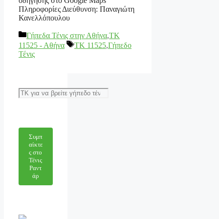
οδήγησης στο Google Maps
Πληροφορίες Διεύθυνση: Παναγιώτη
Κανελλόπουλου
Κατηγορίες
Γήπεδα Τένις στην Αθήνα
,
ΤΚ
Ετικέτες
11525 - Αθήνα
TK 11525
,
Γήπεδο
Τένις
Αναζήτηση
Συμπ
αίκτε
ς στο
Τένις
Ραντ
άρ