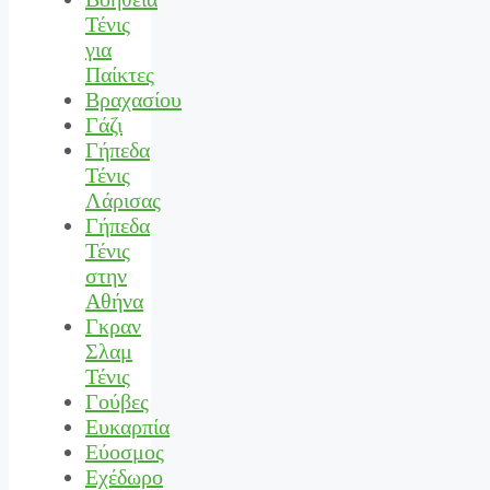
Τένις
για
Παίκτες
Βραχασίου
Γάζι
Γήπεδα
Τένις
Λάρισας
Γήπεδα
Τένις
στην
Αθήνα
Γκραν
Σλαμ
Τένις
Γούβες
Ευκαρπία
Εύοσμος
Εχέδωρο