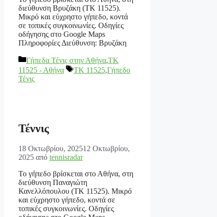
διεύθυνση Βρυζάκη (ΤΚ 11525).
Μικρό και εύχρηστο γήπεδο, κοντά
σε τοπικές συγκοινωνίες. Οδηγίες
οδήγησης στο Google Maps
Πληροφορίες Διεύθυνση: Βρυζάκη
Κατηγορίες
Γήπεδα Τένις στην Αθήνα
,
ΤΚ
Ετικέτες
11525 - Αθήνα
TK 11525
,
Γήπεδο
Τένις
Τέννις
18 Οκτωβρίου, 2025
12 Οκτωβρίου,
2025
από
tennisradar
Το γήπεδο βρίσκεται στο Αθήνα, στη
διεύθυνση Παναγιώτη
Κανελλόπουλου (ΤΚ 11525). Μικρό
και εύχρηστο γήπεδο, κοντά σε
τοπικές συγκοινωνίες. Οδηγίες