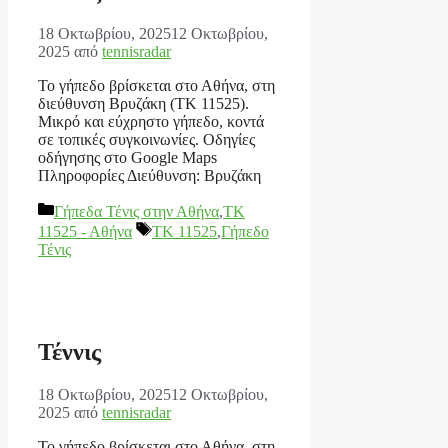
18 Οκτωβρίου, 2025
12 Οκτωβρίου,
2025
από
tennisradar
Το γήπεδο βρίσκεται στο Αθήνα, στη
διεύθυνση Βρυζάκη (ΤΚ 11525).
Μικρό και εύχρηστο γήπεδο, κοντά
σε τοπικές συγκοινωνίες. Οδηγίες
οδήγησης στο Google Maps
Πληροφορίες Διεύθυνση: Βρυζάκη
Κατηγορίες
Γήπεδα Τένις στην Αθήνα
,
ΤΚ
Ετικέτες
11525 - Αθήνα
TK 11525
,
Γήπεδο
Τένις
Τέννις
18 Οκτωβρίου, 2025
12 Οκτωβρίου,
2025
από
tennisradar
Το γήπεδο βρίσκεται στο Αθήνα, στη