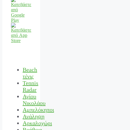
Beach
τένις
Tennis
Radar
Αγίου
Νικολάου
Αμπελόκηποι
Ανάληψη
Αρκαλοχώρι
Βοήθεια