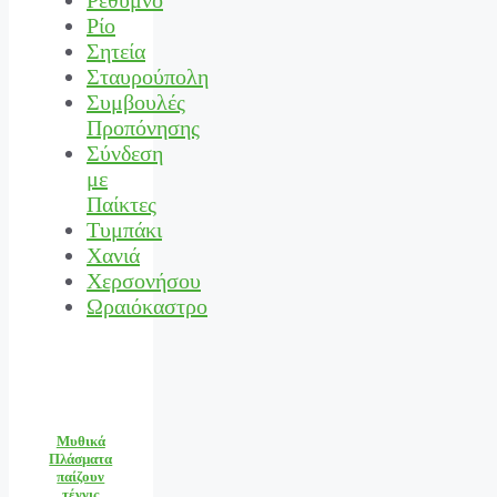
Ρίο
Σητεία
Σταυρούπολη
Συμβουλές
Προπόνησης
Σύνδεση
με
Παίκτες
Τυμπάκι
Χανιά
Χερσονήσου
Ωραιόκαστρο
Μυθικά
Πλάσματα
παίζουν
τέννις