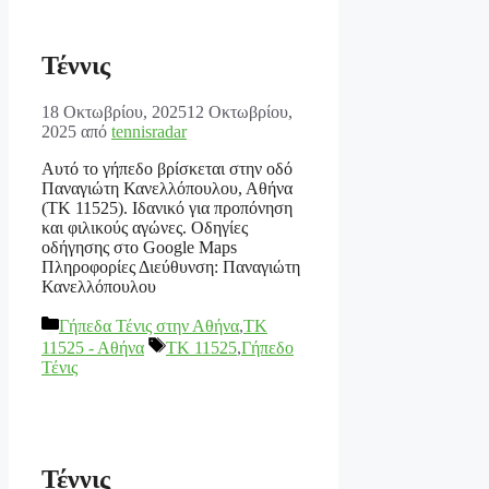
Τέννις
18 Οκτωβρίου, 2025
12 Οκτωβρίου,
2025
από
tennisradar
Αυτό το γήπεδο βρίσκεται στην οδό
Παναγιώτη Κανελλόπουλου, Αθήνα
(ΤΚ 11525). Ιδανικό για προπόνηση
και φιλικούς αγώνες. Οδηγίες
οδήγησης στο Google Maps
Πληροφορίες Διεύθυνση: Παναγιώτη
Κανελλόπουλου
Κατηγορίες
Γήπεδα Τένις στην Αθήνα
,
ΤΚ
Ετικέτες
11525 - Αθήνα
TK 11525
,
Γήπεδο
Τένις
Τέννις