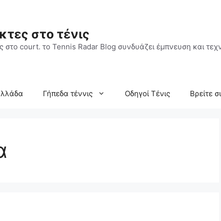
κτες στο τένις
 στο court. το Tennis Radar Blog συνδυάζει έμπνευση και τεχν
Ελλάδα
Γήπεδα τέννις
Οδηγοί Τένις
Βρείτε σ
α