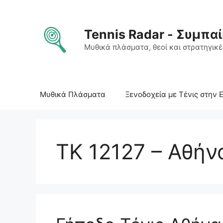
Μετάβαση
σε
περιεχόμενο
Tennis Radar - Συμπαί
Μυθικά πλάσματα, θεοί και στρατηγικές
Μυθικά Πλάσματα
Ξενοδοχεία με Τένις στην 
ΤΚ 12127 – Αθήν