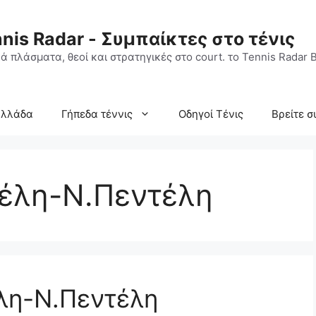
nis Radar - Συμπαίκτες στο τένις
ά πλάσματα, θεοί και στρατηγικές στο court. το Tennis Radar B
Ελλάδα
Γήπεδα τέννις
Οδηγοί Τένις
Βρείτε σ
τέλη-Ν.Πεντέλη
λη-Ν.Πεντέλη