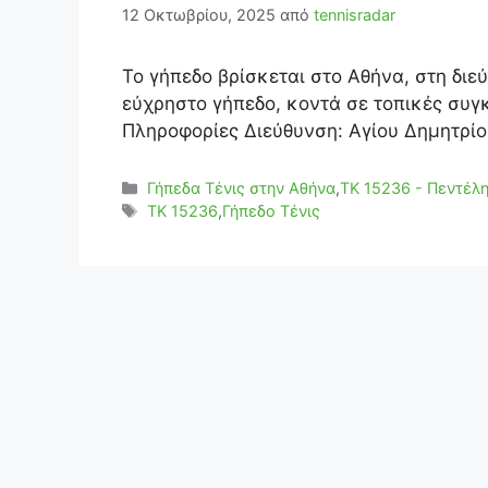
12 Οκτωβρίου, 2025
από
tennisradar
Το γήπεδο βρίσκεται στο Αθήνα, στη διε
εύχρηστο γήπεδο, κοντά σε τοπικές συγ
Πληροφορίες Διεύθυνση: Αγίου Δημητρίο
Κατηγορίες
Γήπεδα Τένις στην Αθήνα
,
ΤΚ 15236 - Πεντέλ
Ετικέτες
TK 15236
,
Γήπεδο Τένις