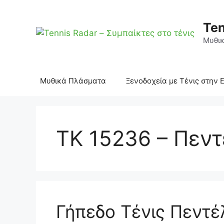
Μετάβαση
σε
Ten
περιεχόμενο
Μυθικ
Μυθικά Πλάσματα
Ξενοδοχεία με Τένις στην 
ΤΚ 15236 – Πεν
Γήπεδο Τένις Πεντέ