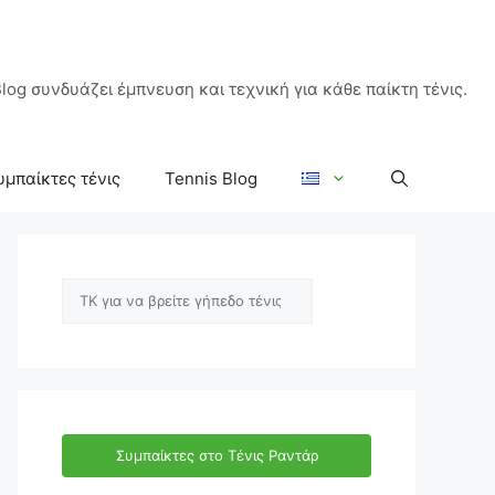
log συνδυάζει έμπνευση και τεχνική για κάθε παίκτη τένις.
υμπαίκτες τένις
Tennis Blog
Αναζήτηση
Συμπαίκτες στο Τένις Ραντάρ