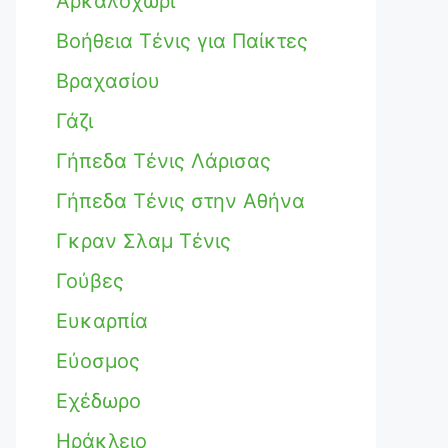
Αρκαλοχώρι
Βοήθεια Τένις για Παίκτες
Βραχασίου
Γάζι
Γήπεδα Τένις Λάρισας
Γήπεδα Τένις στην Αθήνα
Γκραν Σλαμ Τένις
Γούβες
Ευκαρπία
Εύοσμος
Εχέδωρο
Ηράκλειο