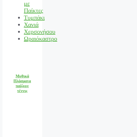
με
Παίκτες
Τυμπάκι
Χανιά
Χερσονήσου
Ωραιόκαστρο
Μυθικά
Πλάσματα
παίζουν
τέννις