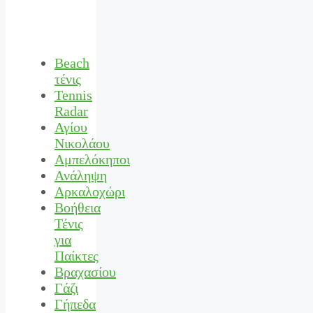
Beach
τένις
Tennis
Radar
Αγίου
Νικολάου
Αμπελόκηποι
Ανάληψη
Αρκαλοχώρι
Βοήθεια
Τένις
για
Παίκτες
Βραχασίου
Γάζι
Γήπεδα