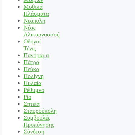
Μυθικά
Πλάσματα
Νεάπολη
Νέας
Αλικαρνασσού
Οδηγοί
Τένις
Πανόραμα
Πάτρα
Πεύκα
Πολίχνη
Πυλαία
Ρέθυμνο
Ρίο
Σητεία
Σταυρούπολη
Συμβουλές
Προπόνησης
Σύνδεση