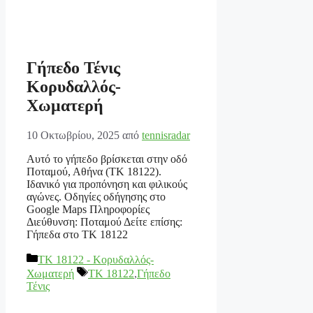
Γήπεδο Τένις
Κορυδαλλός-
Χωματερή
10 Οκτωβρίου, 2025
από
tennisradar
Αυτό το γήπεδο βρίσκεται στην οδό
Ποταμού, Αθήνα (ΤΚ 18122).
Ιδανικό για προπόνηση και φιλικούς
αγώνες. Οδηγίες οδήγησης στο
Google Maps Πληροφορίες
Διεύθυνση: Ποταμού Δείτε επίσης:
Γήπεδα στο ΤΚ 18122
Κατηγορίες
ΤΚ 18122 - Κορυδαλλός-
Ετικέτες
Χωματερή
TK 18122
,
Γήπεδο
Τένις