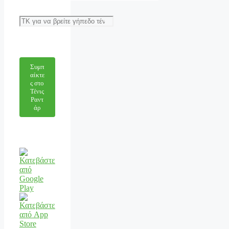
Αναζήτηση
Συμπ
αίκτε
ς στο
Τένις
Ραντ
άρ