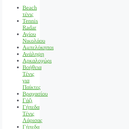
Beach
τένις
Tennis
Radar
Αγίου
Νικολάου
Αμπελόκηποι
Ανάληψη
Αρκαλοχώρι
Βοήθεια
Τένις
για
Παίκτες
Βραχασίου
Γάζι
Γήπεδα
Τένις
Λάρισας
Γήπεδα