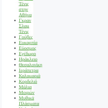
Τένις
στην
Αθήνα
Γκραν
Σλαμ
Τένις
Γούβες
Ευκαρπία
Εύοσμος
Εχέδωρο
Ηράκλειο
Θεσαλονίκη
Ιεράπετρα
Καλαμαριά
Κορδελιό
Μάλια
Μοιρών
Μυθικά
Πλάσματα