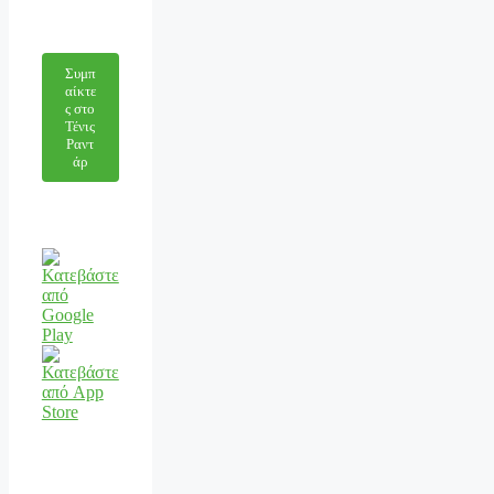
Συμπ
αίκτε
ς στο
Τένις
Ραντ
άρ