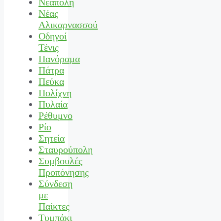
Νεάπολη
Νέας
Αλικαρνασσού
Οδηγοί
Τένις
Πανόραμα
Πάτρα
Πεύκα
Πολίχνη
Πυλαία
Ρέθυμνο
Ρίο
Σητεία
Σταυρούπολη
Συμβουλές
Προπόνησης
Σύνδεση
με
Παίκτες
Τυμπάκι