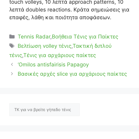
touch volleys, 10 λεπτά approach patterns, 10
λεπτά doubles reactions. Κράτα σημειώσεις για
επαφές, λάθη και ποιότητα αποφάσεων.
Κατηγορίες
Tennis Radar
,
Βοήθεια Τένις για Παίκτες
Ετικέτες
Βελτίωση volley τένις
,
Τακτική διπλού
τένις
,
Τένις για αρχάριους παίκτες
‘Omilos antisfairisis Papagoy
Βασικές αρχές slice για αρχάριους παίκτες
Αναζήτηση