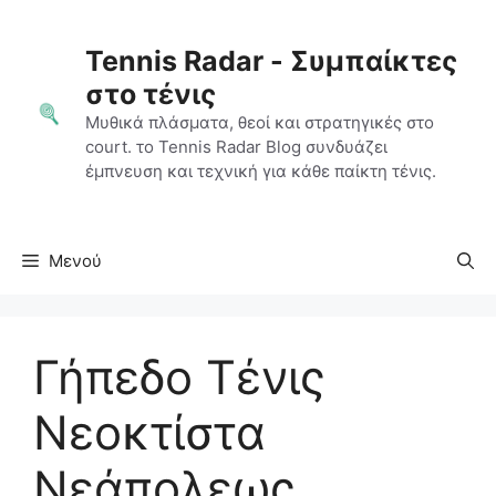
Μετάβαση
σε
Tennis Radar - Συμπαίκτες
περιεχόμενο
στο τένις
Μυθικά πλάσματα, θεοί και στρατηγικές στο
court. το Tennis Radar Blog συνδυάζει
έμπνευση και τεχνική για κάθε παίκτη τένις.
Μενού
Γήπεδο Τένις
Νεοκτίστα
Νεάπολεως