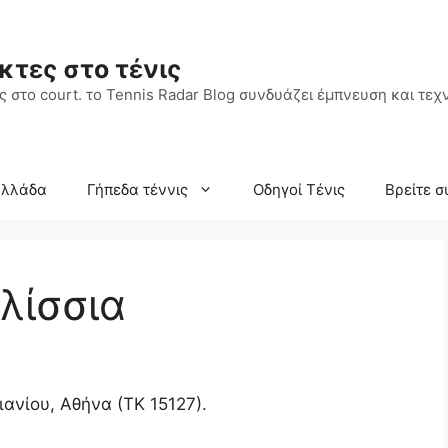
κτες στο τένις
 στο court. το Tennis Radar Blog συνδυάζει έμπνευση και τεχν
Ελλάδα
Γήπεδα τέννις
Οδηγοί Τένις
Βρείτε σ
λίσσια
ιανίου, Αθήνα (ΤΚ 15127).