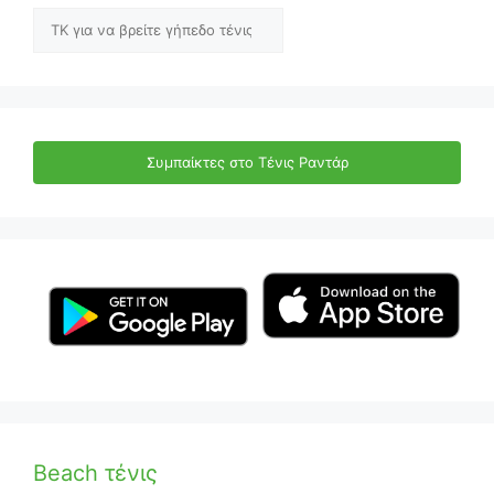
Αναζήτηση
Συμπαίκτες στο Τένις Ραντάρ
Beach τένις