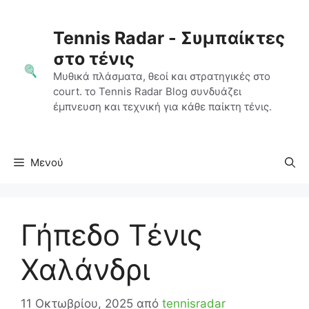
Μετάβαση
σε
Tennis Radar - Συμπαίκτες
περιεχόμενο
στο τένις
Μυθικά πλάσματα, θεοί και στρατηγικές στο
court. το Tennis Radar Blog συνδυάζει
έμπνευση και τεχνική για κάθε παίκτη τένις.
Μενού
Γήπεδο Τένις
Χαλάνδρι
11 Οκτωβρίου, 2025
από
tennisradar