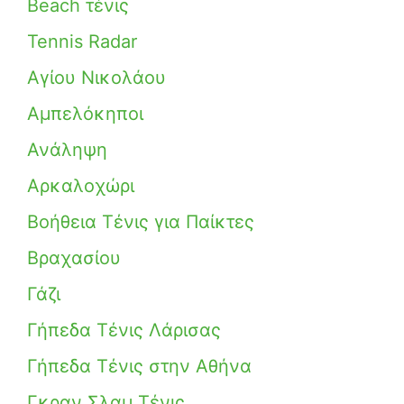
Beach τένις
Tennis Radar
Αγίου Νικολάου
Αμπελόκηποι
Ανάληψη
Αρκαλοχώρι
Βοήθεια Τένις για Παίκτες
Βραχασίου
Γάζι
Γήπεδα Τένις Λάρισας
Γήπεδα Τένις στην Αθήνα
Γκραν Σλαμ Τένις