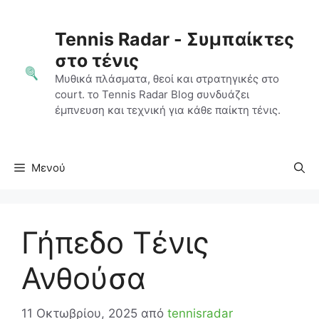
Μετάβαση
σε
Tennis Radar - Συμπαίκτες
περιεχόμενο
στο τένις
Μυθικά πλάσματα, θεοί και στρατηγικές στο
court. το Tennis Radar Blog συνδυάζει
έμπνευση και τεχνική για κάθε παίκτη τένις.
Μενού
Γήπεδο Τένις
Ανθούσα
11 Οκτωβρίου, 2025
από
tennisradar