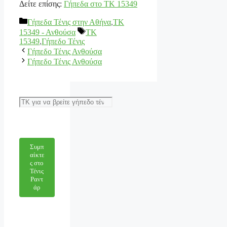
Δείτε επίσης:
Γήπεδα στο ΤΚ 15349
Κατηγορίες
Γήπεδα Τένις στην Αθήνα
,
ΤΚ
Ετικέτες
15349 - Ανθούσα
TK
15349
,
Γήπεδο Τένις
Γήπεδο Τένις Ανθούσα
Γήπεδο Τένις Ανθούσα
Αναζήτηση
Συμπ
αίκτε
ς στο
Τένις
Ραντ
άρ