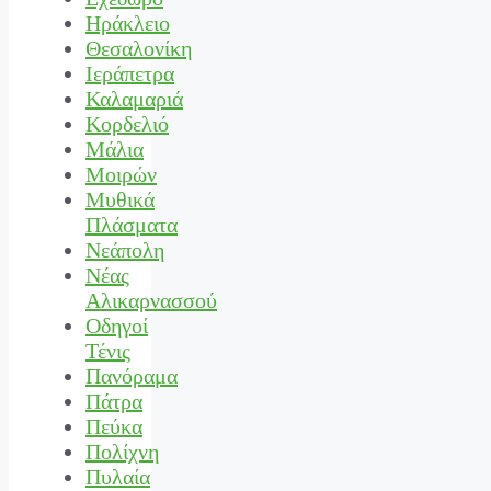
Ηράκλειο
Θεσαλονίκη
Ιεράπετρα
Καλαμαριά
Κορδελιό
Μάλια
Μοιρών
Μυθικά
Πλάσματα
Νεάπολη
Νέας
Αλικαρνασσού
Οδηγοί
Τένις
Πανόραμα
Πάτρα
Πεύκα
Πολίχνη
Πυλαία