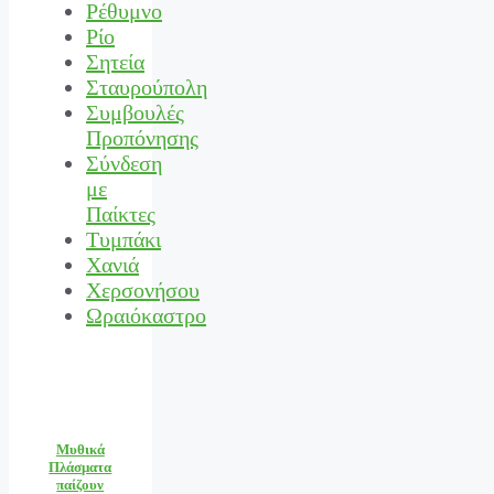
Ρέθυμνο
Ρίο
Σητεία
Σταυρούπολη
Συμβουλές
Προπόνησης
Σύνδεση
με
Παίκτες
Τυμπάκι
Χανιά
Χερσονήσου
Ωραιόκαστρο
Μυθικά
Πλάσματα
παίζουν