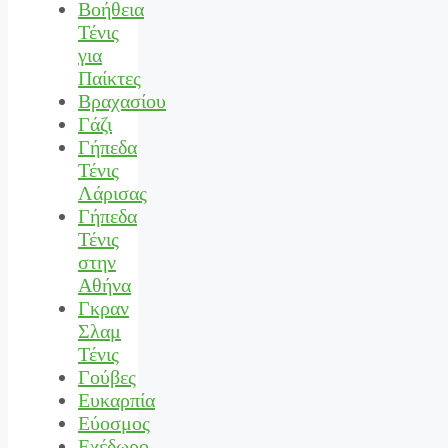
Βοήθεια
Τένις
για
Παίκτες
Βραχασίου
Γάζι
Γήπεδα
Τένις
Λάρισας
Γήπεδα
Τένις
στην
Αθήνα
Γκραν
Σλαμ
Τένις
Γούβες
Ευκαρπία
Εύοσμος
Εχέδωρο