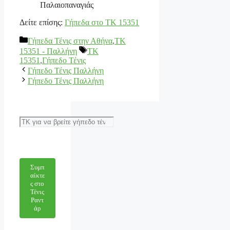
Παλαιοπαναγιάς
Δείτε επίσης:
Γήπεδα στο ΤΚ 15351
Κατηγορίες
Γήπεδα Τένις στην Αθήνα
,
ΤΚ
Ετικέτες
15351 - Παλλήνη
TK
15351
,
Γήπεδο Τένις
Γήπεδο Τένις Παλλήνη
Γήπεδο Τένις Παλλήνη
Αναζήτηση
Συμπ
αίκτε
ς στο
Τένις
Ραντ
άρ