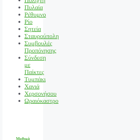
Πυλαία
Ρέθυμνο
Ρίο
Σητεία
Σταυρούπολη
Συμβουλές
Προπόνησης
Σύνδεση
με
Παίκτες
Τυμπάκι
Χανιά
Χερσονήσου
Ωραιόκαστρο
Μυθικά