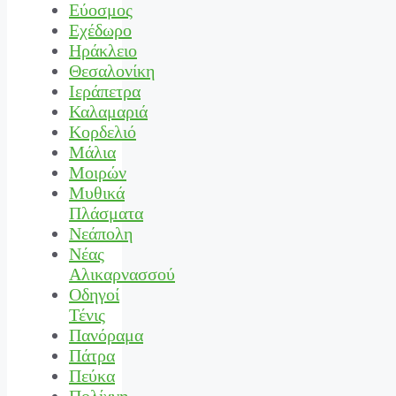
Εύοσμος
Εχέδωρο
Ηράκλειο
Θεσαλονίκη
Ιεράπετρα
Καλαμαριά
Κορδελιό
Μάλια
Μοιρών
Μυθικά
Πλάσματα
Νεάπολη
Νέας
Αλικαρνασσού
Οδηγοί
Τένις
Πανόραμα
Πάτρα
Πεύκα
Πολίχνη