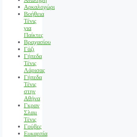
Αρκαλοχώρι
Βοήθεια
Τένις
για
Παίκτες
Βραχασίου
Γάζι
Γήπεδα
Τένις
Λάρισας
Γήπεδα
Τένις
στην
Αθήνα
Γκραν
Σλαμ
Τένις
Γούβες
Ευκαρπία