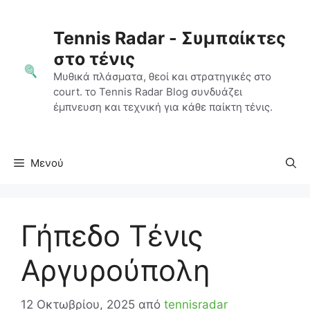
Μετάβαση
σε
Tennis Radar - Συμπαίκτες
περιεχόμενο
στο τένις
Μυθικά πλάσματα, θεοί και στρατηγικές στο
court. το Tennis Radar Blog συνδυάζει
έμπνευση και τεχνική για κάθε παίκτη τένις.
Μενού
Γήπεδο Τένις
Αργυρούπολη
12 Οκτωβρίου, 2025
από
tennisradar