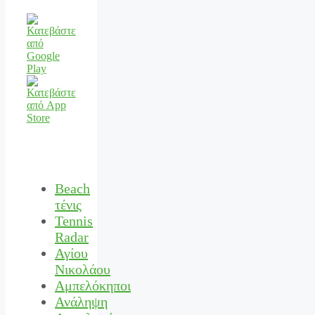
Beach
τένις
Tennis
Radar
Αγίου
Νικολάου
Αμπελόκηποι
Ανάληψη