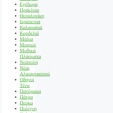
Εχέδωρο
Ηράκλειο
Θεσαλονίκη
Ιεράπετρα
Καλαμαριά
Κορδελιό
Μάλια
Μοιρών
Μυθικά
Πλάσματα
Νεάπολη
Νέας
Αλικαρνασσού
Οδηγοί
Τένις
Πανόραμα
Πάτρα
Πεύκα
Πολίχνη