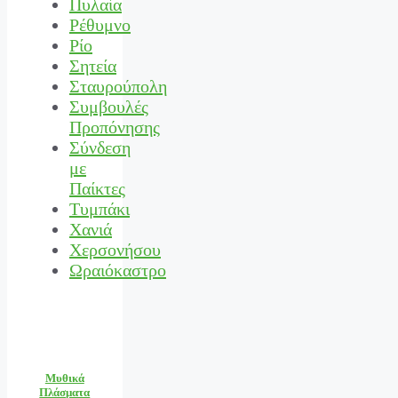
Πυλαία
Ρέθυμνο
Ρίο
Σητεία
Σταυρούπολη
Συμβουλές
Προπόνησης
Σύνδεση
με
Παίκτες
Τυμπάκι
Χανιά
Χερσονήσου
Ωραιόκαστρο
Μυθικά
Πλάσματα