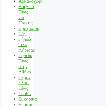
Αρκαλοχώρι
Βοήθεια
Τένις
για
Παίκτες
Βραχασίου
Γάζι
Γήπεδα
Τένις
Λάρισας
Γήπεδα
Τένις
στην
Αθήνα
Γκραν
Σλαμ
Τένις
Γούβες
Ευκαρπία
Εύοσμος