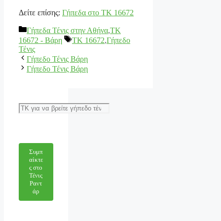
Δείτε επίσης:
Γήπεδα στο ΤΚ 16672
Κατηγορίες
Γήπεδα Τένις στην Αθήνα
,
ΤΚ
Ετικέτες
16672 - Βάρη
TK 16672
,
Γήπεδο
Τένις
Γήπεδο Τένις Βάρη
Γήπεδο Τένις Βάρη
Αναζήτηση
Συμπ
αίκτε
ς στο
Τένις
Ραντ
άρ