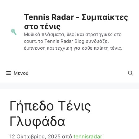
Μετάβαση
σε
Tennis Radar - Συμπαίκτες
περιεχόμενο
στο τένις
Μυθικά πλάσματα, θεοί και στρατηγικές στο
court. το Tennis Radar Blog συνδυάζει
έμπνευση και τεχνική για κάθε παίκτη τένις.
Μενού
Γήπεδο Τένις
Γλυφάδα
12 Οκτωβρίου, 2025
από
tennisradar