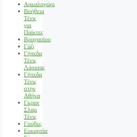
Αρκαλοχώρι
Βοήθεια
Τένις
για
Παίκτες
Βραχασίου
Γάζι
Γήπεδα
Τένις
Λάρισας
Γήπεδα
Τένις
στην
Αθήνα
Γκραν
Σλαμ
Τένις
Γούβες
Ευκαρπία