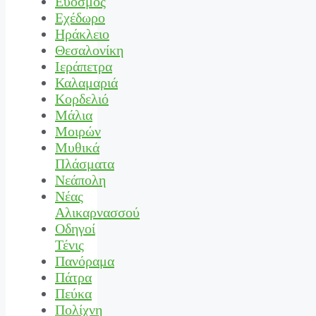
Εύοσμος
Εχέδωρο
Ηράκλειο
Θεσαλονίκη
Ιεράπετρα
Καλαμαριά
Κορδελιό
Μάλια
Μοιρών
Μυθικά
Πλάσματα
Νεάπολη
Νέας
Αλικαρνασσού
Οδηγοί
Τένις
Πανόραμα
Πάτρα
Πεύκα
Πολίχνη