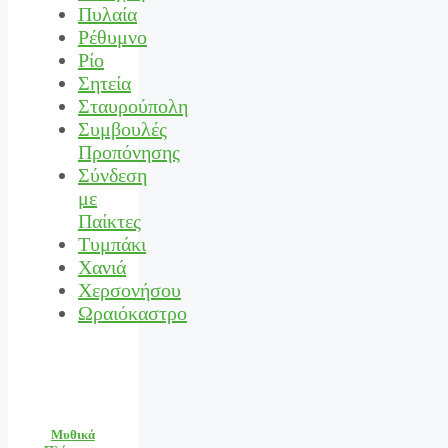
Πυλαία
Ρέθυμνο
Ρίο
Σητεία
Σταυρούπολη
Συμβουλές
Προπόνησης
Σύνδεση
με
Παίκτες
Τυμπάκι
Χανιά
Χερσονήσου
Ωραιόκαστρο
Μυθικά