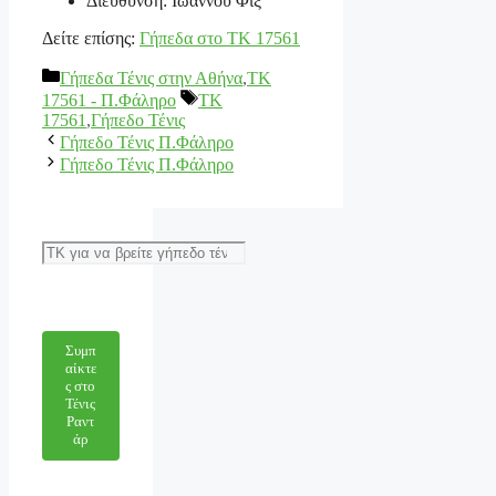
Διεύθυνση: Ιωάννου Φιξ
Δείτε επίσης:
Γήπεδα στο ΤΚ 17561
Κατηγορίες
Γήπεδα Τένις στην Αθήνα
,
ΤΚ
Ετικέτες
17561 - Π.Φάληρο
TK
17561
,
Γήπεδο Τένις
Γήπεδο Τένις Π.Φάληρο
Γήπεδο Τένις Π.Φάληρο
Αναζήτηση
Συμπ
αίκτε
ς στο
Τένις
Ραντ
άρ