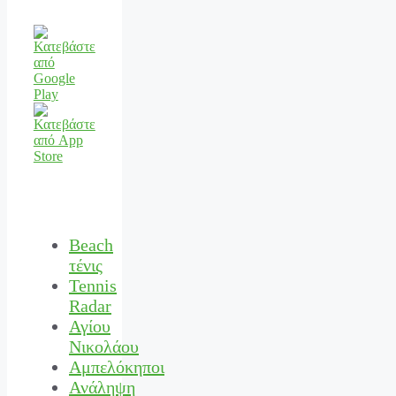
Beach
τένις
Tennis
Radar
Αγίου
Νικολάου
Αμπελόκηποι
Ανάληψη