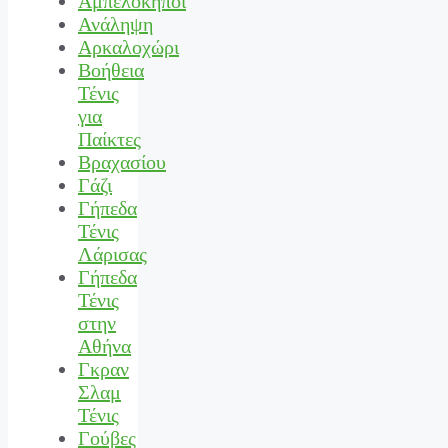
Αμπελόκηποι
Ανάληψη
Αρκαλοχώρι
Βοήθεια
Τένις
για
Παίκτες
Βραχασίου
Γάζι
Γήπεδα
Τένις
Λάρισας
Γήπεδα
Τένις
στην
Αθήνα
Γκραν
Σλαμ
Τένις
Γούβες