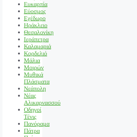
Ευκαρπία
Εύοσμος
Εχέδωρο
Ηράκλειο
Θεσαλονίκη
Ιεράπετρα
Καλαμαριά
Κορδελιό
Μάλια
Μοιρών
Μυθικά
Πλάσματα
Νεάπολη
Νέας
Αλικαρνασσού
Οδηγοί
Τένις
Πανόραμα
Πάτρα