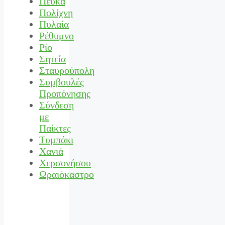
Πεύκα
Πολίχνη
Πυλαία
Ρέθυμνο
Ρίο
Σητεία
Σταυρούπολη
Συμβουλές
Προπόνησης
Σύνδεση
με
Παίκτες
Τυμπάκι
Χανιά
Χερσονήσου
Ωραιόκαστρο