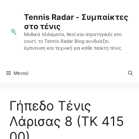
Μετάβαση
σε
Tennis Radar - Συμπαίκτες
περιεχόμενο
στο τένις
Μυθικά πλάσματα, θεοί και στρατηγικές στο
court. το Tennis Radar Blog συνδυάζει
έμπνευση και τεχνική για κάθε παίκτη τένις.
Μενού
Γήπεδο Τένις
Λάρισας 8 (ΤΚ 415
00)