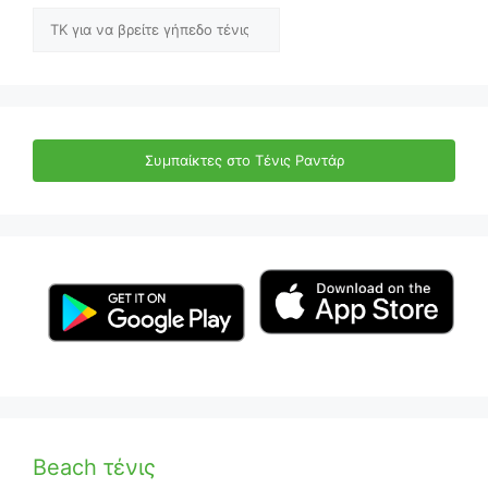
Αναζήτηση
Συμπαίκτες στο Τένις Ραντάρ
Beach τένις