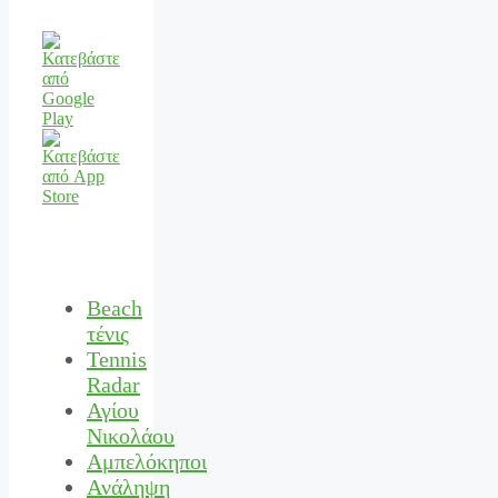
Beach
τένις
Tennis
Radar
Αγίου
Νικολάου
Αμπελόκηποι
Ανάληψη