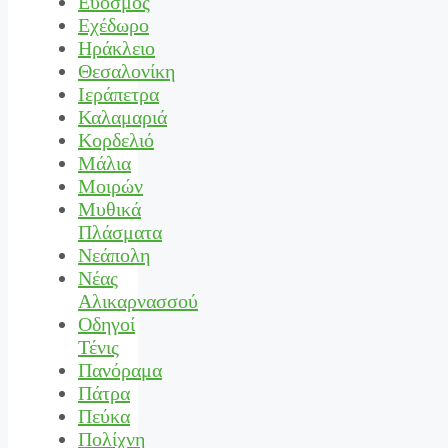
Εύοσμος
Εχέδωρο
Ηράκλειο
Θεσαλονίκη
Ιεράπετρα
Καλαμαριά
Κορδελιό
Μάλια
Μοιρών
Μυθικά
Πλάσματα
Νεάπολη
Νέας
Αλικαρνασσού
Οδηγοί
Τένις
Πανόραμα
Πάτρα
Πεύκα
Πολίχνη