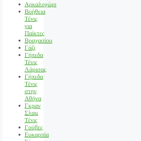
Αρκαλοχώρι
Βοήθεια
Τένις
για
Παίκτες
Βραχασίου
Γάζι
Γήπεδα
Τένις
Λάρισας
Γήπεδα
Τένις
στην
Αθήνα
Γκραν
Σλαμ
Τένις
Γούβες
Ευκαρπία