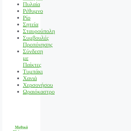
Πυλαία
Ρέθυμνο
Ρίο
Σητεία
Σταυρούπολη
Συμβουλές
Προπόνησης
Σύνδεση
με
Παίκτες
Τυμπάκι
Χανιά
Χερσονήσου
Ωραιόκαστρο
Μυθικά