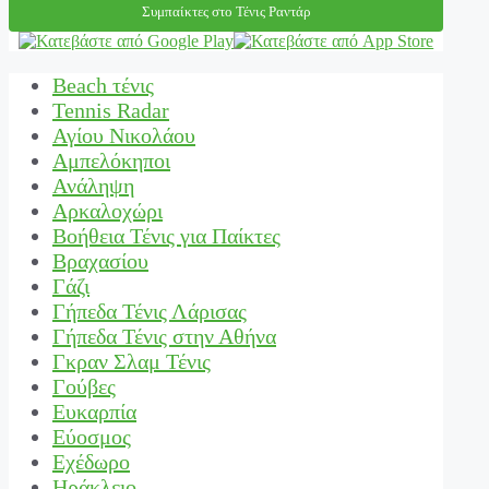
Συμπαίκτες στο Τένις Ραντάρ
Beach τένις
Tennis Radar
Αγίου Νικολάου
Αμπελόκηποι
Ανάληψη
Αρκαλοχώρι
Βοήθεια Τένις για Παίκτες
Βραχασίου
Γάζι
Γήπεδα Τένις Λάρισας
Γήπεδα Τένις στην Αθήνα
Γκραν Σλαμ Τένις
Γούβες
Ευκαρπία
Εύοσμος
Εχέδωρο
Ηράκλειο