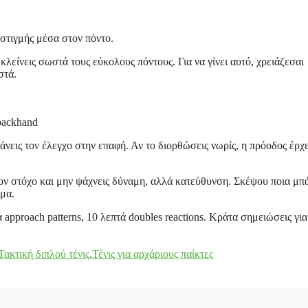
 στιγμής μέσα στον πόντο.
 κλείνεις σωστά τους εύκολους πόντους. Για να γίνει αυτό, χρειάζεσαι
στά.
 backhand
χάνεις τον έλεγχο στην επαφή. Αν το διορθώσεις νωρίς, η πρόοδος έρχ
ν στόχο και μην ψάχνεις δύναμη, αλλά κατεύθυνση. Σκέψου ποια μπ
ημα.
ά approach patterns, 10 λεπτά doubles reactions. Κράτα σημειώσεις για
Τακτική διπλού τένις
,
Τένις για αρχάριους παίκτες