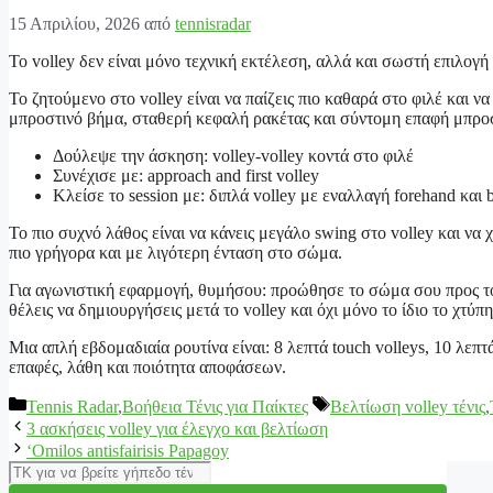
15 Απριλίου, 2026
από
tennisradar
Το volley δεν είναι μόνο τεχνική εκτέλεση, αλλά και σωστή επιλογή
Το ζητούμενο στο volley είναι να παίζεις πιο καθαρά στο φιλέ και να
μπροστινό βήμα, σταθερή κεφαλή ρακέτας και σύντομη επαφή μπρο
Δούλεψε την άσκηση: volley-volley κοντά στο φιλέ
Συνέχισε με: approach and first volley
Κλείσε το session με: διπλά volley με εναλλαγή forehand και
Το πιο συχνό λάθος είναι να κάνεις μεγάλο swing στο volley και να 
πιο γρήγορα και με λιγότερη ένταση στο σώμα.
Για αγωνιστική εφαρμογή, θυμήσου: προώθησε το σώμα σου προς το
θέλεις να δημιουργήσεις μετά το volley και όχι μόνο το ίδιο το χτύπ
Μια απλή εβδομαδιαία ρουτίνα είναι: 8 λεπτά touch volleys, 10 λεπτ
επαφές, λάθη και ποιότητα αποφάσεων.
Κατηγορίες
Ετικέτες
Tennis Radar
,
Βοήθεια Τένις για Παίκτες
Βελτίωση volley τένις
,
3 ασκήσεις volley για έλεγχο και βελτίωση
‘Omilos antisfairisis Papagoy
Αναζήτηση