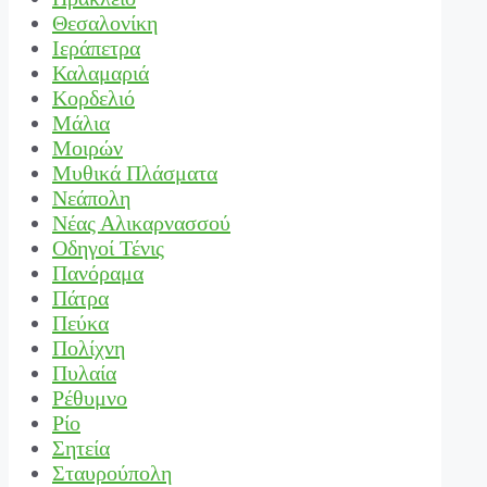
Θεσαλονίκη
Ιεράπετρα
Καλαμαριά
Κορδελιό
Μάλια
Μοιρών
Μυθικά Πλάσματα
Νεάπολη
Νέας Αλικαρνασσού
Οδηγοί Τένις
Πανόραμα
Πάτρα
Πεύκα
Πολίχνη
Πυλαία
Ρέθυμνο
Ρίο
Σητεία
Σταυρούπολη