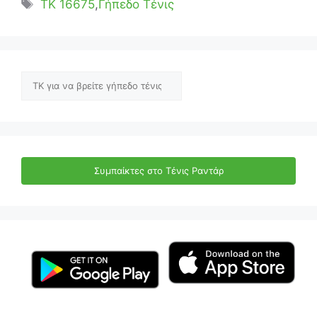
Ετικέτες
TK 16675
,
Γήπεδο Τένις
Αναζήτηση
Συμπαίκτες στο Τένις Ραντάρ