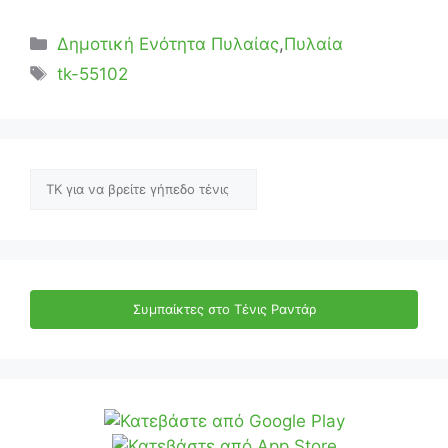
Κατηγορίες
Δημοτική Ενότητα Πυλαίας
,
Πυλαία
Ετικέτες
tk-55102
Αναζήτηση
Συμπαίκτες στο Τένις Ραντάρ