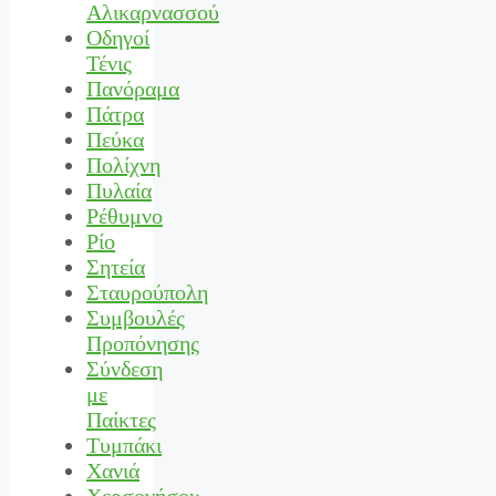
Αλικαρνασσού
Οδηγοί
Τένις
Πανόραμα
Πάτρα
Πεύκα
Πολίχνη
Πυλαία
Ρέθυμνο
Ρίο
Σητεία
Σταυρούπολη
Συμβουλές
Προπόνησης
Σύνδεση
με
Παίκτες
Τυμπάκι
Χανιά