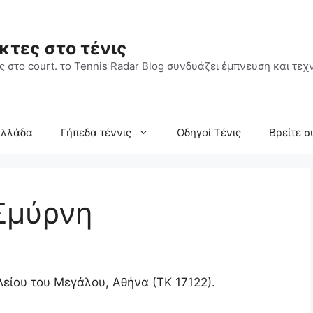
κτες στο τένις
 στο court. το Tennis Radar Blog συνδυάζει έμπνευση και τεχν
Ελλάδα
Γήπεδα τέννις
Οδηγοί Τένις
Βρείτε σ
Σμύρνη
λείου του Μεγάλου, Αθήνα (ΤΚ 17122).