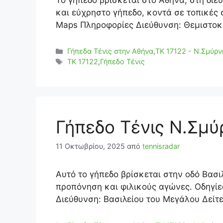
Το γήπεδο βρίσκεται στο Αθήνα, στη δι
και εύχρηστο γήπεδο, κοντά σε τοπικές 
Maps Πληροφορίες Διεύθυνση: Θεμιστοκλ
Κατηγορίες
Γήπεδα Τένις στην Αθήνα
,
ΤΚ 17122 - Ν.Σμύρν
Ετικέτες
TK 17122
,
Γήπεδο Τένις
Γήπεδο Τένις Ν.Σμύ
11 Οκτωβρίου, 2025
από
tennisradar
Αυτό το γήπεδο βρίσκεται στην οδό Βασιλ
προπόνηση και φιλικούς αγώνες. Οδηγί
Διεύθυνση: Βασιλείου του Μεγάλου Δείτε