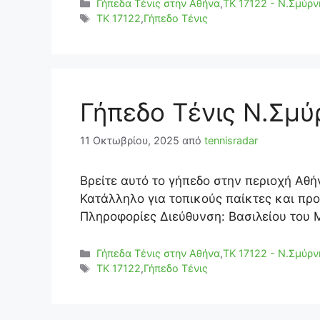
Κατηγορίες
Γήπεδα Τένις στην Αθήνα
,
ΤΚ 17122 - Ν.Σμύρν
Ετικέτες
TK 17122
,
Γήπεδο Τένις
Γήπεδο Τένις Ν.Σμύ
11 Οκτωβρίου, 2025
από
tennisradar
Βρείτε αυτό το γήπεδο στην περιοχή Αθή
Κατάλληλο για τοπικούς παίκτες και πρ
Πληροφορίες Διεύθυνση: Βασιλείου του 
Κατηγορίες
Γήπεδα Τένις στην Αθήνα
,
ΤΚ 17122 - Ν.Σμύρν
Ετικέτες
TK 17122
,
Γήπεδο Τένις