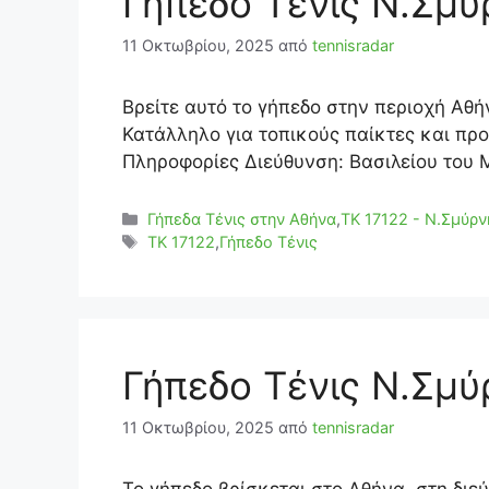
Γήπεδο Τένις Ν.Σμύ
11 Οκτωβρίου, 2025
από
tennisradar
Βρείτε αυτό το γήπεδο στην περιοχή Αθή
Κατάλληλο για τοπικούς παίκτες και πρ
Πληροφορίες Διεύθυνση: Βασιλείου του 
Κατηγορίες
Γήπεδα Τένις στην Αθήνα
,
ΤΚ 17122 - Ν.Σμύρν
Ετικέτες
TK 17122
,
Γήπεδο Τένις
Γήπεδο Τένις Ν.Σμύ
11 Οκτωβρίου, 2025
από
tennisradar