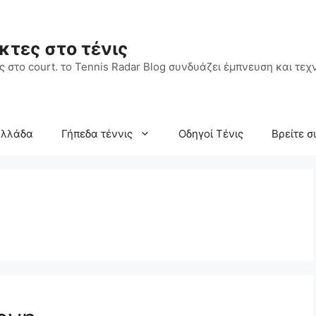
κτες στο τένις
 στο court. το Tennis Radar Blog συνδυάζει έμπνευση και τεχν
Ελλάδα
Γήπεδα τέννις
Οδηγοί Τένις
Βρείτε σ