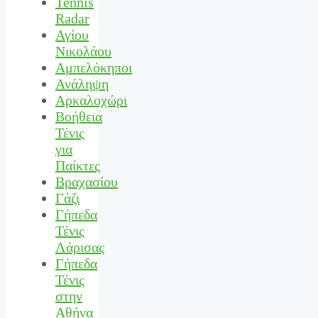
Tennis
Radar
Αγίου
Νικολάου
Αμπελόκηποι
Ανάληψη
Αρκαλοχώρι
Βοήθεια
Τένις
για
Παίκτες
Βραχασίου
Γάζι
Γήπεδα
Τένις
Λάρισας
Γήπεδα
Τένις
στην
Αθήνα