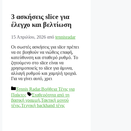
3 ασκήσεις slice για
έλεγχο και βελτίωση
15 Απριλίου, 2026
από
tennisradar
Οι σωστές ασκήσεις για slice πρέπει
να σε βοηθούν να νιώθεις επαφή,
κατεύθυνση και σταθερό ρυθμό. Το
ζητούμενο στο slice είναι να
χρησιμοποιείς το slice για άμυνα,
αλλαγή ρυθμού και χαμηλή τροχιά.
Για να γίνει αυτό, χρει
Κατηγορίες
Tennis Radar
,
Βοήθεια Τένις για
Ετικέτες
Παίκτες
Σταθερότητα από τη
βασική γραμμή
,
Τακτική μονού
τένις
,
Τεχνική backhand τένις