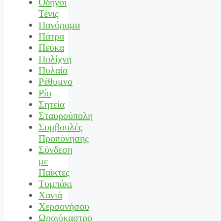
Οδηγοί
Τένις
Πανόραμα
Πάτρα
Πεύκα
Πολίχνη
Πυλαία
Ρέθυμνο
Ρίο
Σητεία
Σταυρούπολη
Συμβουλές
Προπόνησης
Σύνδεση
με
Παίκτες
Τυμπάκι
Χανιά
Χερσονήσου
Ωραιόκαστρο