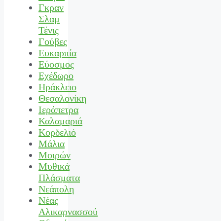
Γκραν
Σλαμ
Τένις
Γούβες
Ευκαρπία
Εύοσμος
Εχέδωρο
Ηράκλειο
Θεσαλονίκη
Ιεράπετρα
Καλαμαριά
Κορδελιό
Μάλια
Μοιρών
Μυθικά
Πλάσματα
Νεάπολη
Νέας
Αλικαρνασσού