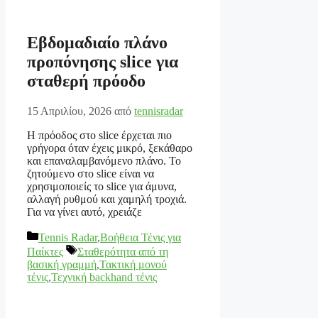
Εβδομαδιαίο πλάνο
προπόνησης slice για
σταθερή πρόοδο
15 Απριλίου, 2026
από
tennisradar
Η πρόοδος στο slice έρχεται πιο
γρήγορα όταν έχεις μικρό, ξεκάθαρο
και επαναλαμβανόμενο πλάνο. Το
ζητούμενο στο slice είναι να
χρησιμοποιείς το slice για άμυνα,
αλλαγή ρυθμού και χαμηλή τροχιά.
Για να γίνει αυτό, χρειάζε
Κατηγορίες
Tennis Radar
,
Βοήθεια Τένις για
Ετικέτες
Παίκτες
Σταθερότητα από τη
βασική γραμμή
,
Τακτική μονού
τένις
,
Τεχνική backhand τένις