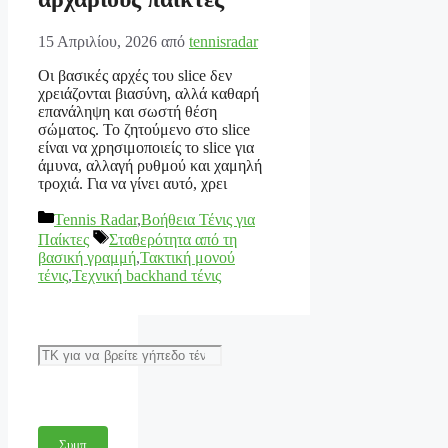
15 Απριλίου, 2026
από
tennisradar
Οι βασικές αρχές του slice δεν
χρειάζονται βιασύνη, αλλά καθαρή
επανάληψη και σωστή θέση
σώματος. Το ζητούμενο στο slice
είναι να χρησιμοποιείς το slice για
άμυνα, αλλαγή ρυθμού και χαμηλή
τροχιά. Για να γίνει αυτό, χρει
Κατηγορίες
Tennis Radar
,
Βοήθεια Τένις για
Ετικέτες
Παίκτες
Σταθερότητα από τη
βασική γραμμή
,
Τακτική μονού
τένις
,
Τεχνική backhand τένις
Αναζήτηση
Συμπ