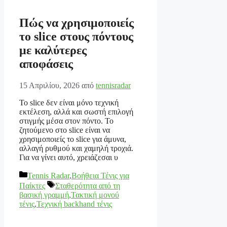
Πώς να χρησιμοποιείς
το slice στους πόντους
με καλύτερες
αποφάσεις
15 Απριλίου, 2026
από
tennisradar
Το slice δεν είναι μόνο τεχνική
εκτέλεση, αλλά και σωστή επιλογή
στιγμής μέσα στον πόντο. Το
ζητούμενο στο slice είναι να
χρησιμοποιείς το slice για άμυνα,
αλλαγή ρυθμού και χαμηλή τροχιά.
Για να γίνει αυτό, χρειάζεσαι υ
Κατηγορίες
Tennis Radar
,
Βοήθεια Τένις για
Ετικέτες
Παίκτες
Σταθερότητα από τη
βασική γραμμή
,
Τακτική μονού
τένις
,
Τεχνική backhand τένις