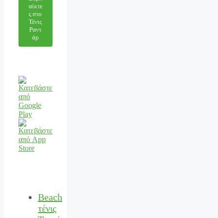
αίκτε
ς στο
Τένις
Ραντ
άρ
Beach
τένις