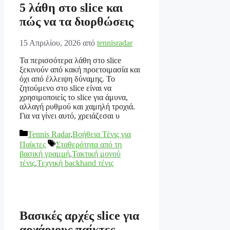
5 λάθη στο slice και
πώς να τα διορθώσεις
15 Απριλίου, 2026
από
tennisradar
Τα περισσότερα λάθη στο slice
ξεκινούν από κακή προετοιμασία και
όχι από έλλειψη δύναμης. Το
ζητούμενο στο slice είναι να
χρησιμοποιείς το slice για άμυνα,
αλλαγή ρυθμού και χαμηλή τροχιά.
Για να γίνει αυτό, χρειάζεσαι υ
Κατηγορίες
Tennis Radar
,
Βοήθεια Τένις για
Ετικέτες
Παίκτες
Σταθερότητα από τη
βασική γραμμή
,
Τακτική μονού
τένις
,
Τεχνική backhand τένις
Βασικές αρχές slice για
αρχάριους παίκτες