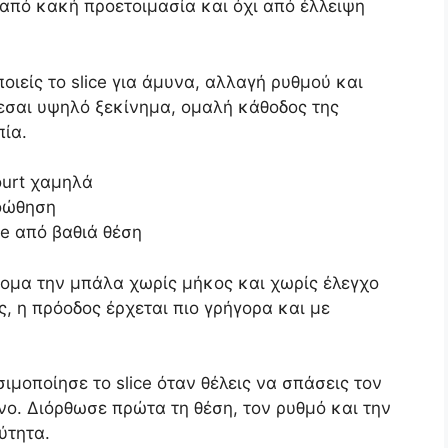
 από κακή προετοιμασία και όχι από έλλειψη
ποιείς το slice για άμυνα, αλλαγή ρυθμού και
άζεσαι υψηλό ξεκίνημα, ομαλή κάθοδος της
ία.
ourt χαμηλά
ροώθηση
ce από βαθιά θέση
τομα την μπάλα χωρίς μήκος και χωρίς έλεγχο
ς, η πρόοδος έρχεται πιο γρήγορα και με
ιμοποίησε το slice όταν θέλεις να σπάσεις τον
νο. Διόρθωσε πρώτα τη θέση, τον ρυθμό και την
ύτητα.