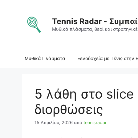
Μετάβαση
σε
περιεχόμενο
Tennis Radar - Συμπαί
Μυθικά πλάσματα, θεοί και στρατηγικές
Μυθικά Πλάσματα
Ξενοδοχεία με Τένις στην 
5 λάθη στο slice
διορθώσεις
15 Απριλίου, 2026
από
tennisradar