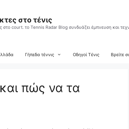
κτες στο τένις
 στο court. το Tennis Radar Blog συνδυάζει έμπνευση και τεχν
Ελλάδα
Γήπεδα τέννις
Οδηγοί Τένις
Βρείτε σ
 και πώς να τα