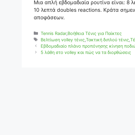
Μια απλή εβδομαδιαία ρουτίνα είναι: 8 λε
10 λεπτά doubles reactions. Κράτα σημει
αποφάσεων.
Κατηγορίες
Tennis Radar
,
Βοήθεια Τένις για Παίκτες
Ετικέτες
Βελτίωση volley τένις
,
Τακτική διπλού τένις
,
Τέ
Εβδομαδιαίο πλάνο προπόνησης κίνηση ποδι
5 λάθη στο volley και πώς να τα διορθώσεις