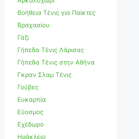
Αρκαλοχώρι
Βοήθεια Τένις για Παίκτες
Βραχασίου
Γάζι
Γήπεδα Τένις Λάρισας
Γήπεδα Τένις στην Αθήνα
Γκραν Σλαμ Τένις
Γούβες
Ευκαρπία
Εύοσμος
Εχέδωρο
Ηράκλειο