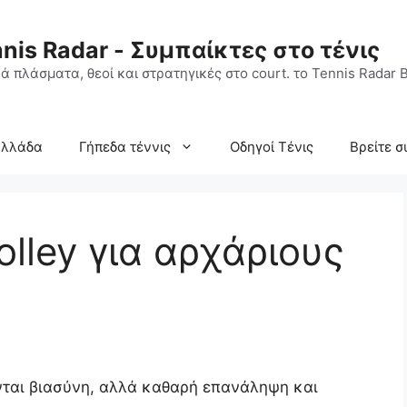
nis Radar - Συμπαίκτες στο τένις
ά πλάσματα, θεοί και στρατηγικές στο court. το Tennis Radar B
Ελλάδα
Γήπεδα τέννις
Οδηγοί Τένις
Βρείτε σ
olley για αρχάριους
ονται βιασύνη, αλλά καθαρή επανάληψη και