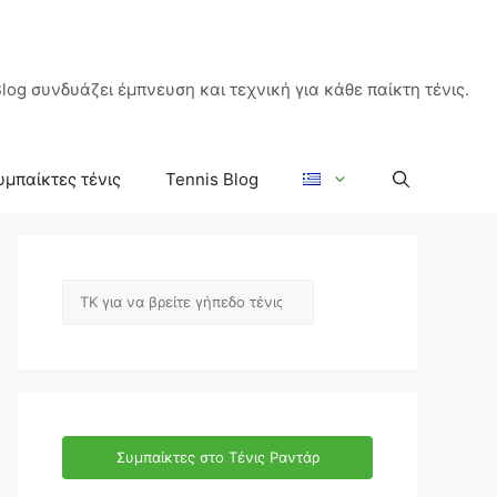
log συνδυάζει έμπνευση και τεχνική για κάθε παίκτη τένις.
υμπαίκτες τένις
Tennis Blog
Αναζήτηση
Συμπαίκτες στο Τένις Ραντάρ