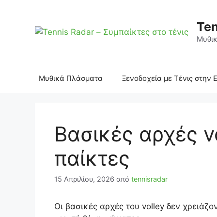
Μετάβαση
σε
Ten
περιεχόμενο
Μυθικ
Μυθικά Πλάσματα
Ξενοδοχεία με Τένις στην 
Βασικές αρχές v
παίκτες
15 Απριλίου, 2026
από
tennisradar
Οι βασικές αρχές του volley δεν χρειάζ