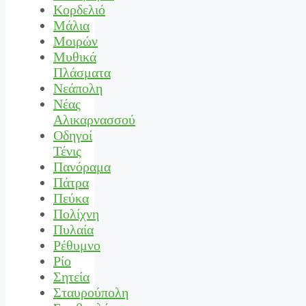
Κορδελιό
Μάλια
Μοιρών
Μυθικά
Πλάσματα
Νεάπολη
Νέας
Αλικαρνασσού
Οδηγοί
Τένις
Πανόραμα
Πάτρα
Πεύκα
Πολίχνη
Πυλαία
Ρέθυμνο
Ρίο
Σητεία
Σταυρούπολη