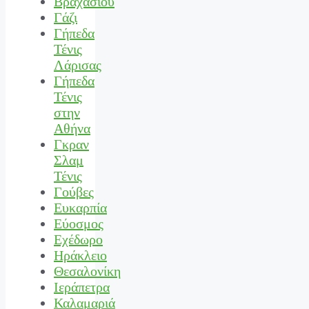
Βραχασίου
Γάζι
Γήπεδα
Τένις
Λάρισας
Γήπεδα
Τένις
στην
Αθήνα
Γκραν
Σλαμ
Τένις
Γούβες
Ευκαρπία
Εύοσμος
Εχέδωρο
Ηράκλειο
Θεσαλονίκη
Ιεράπετρα
Καλαμαριά