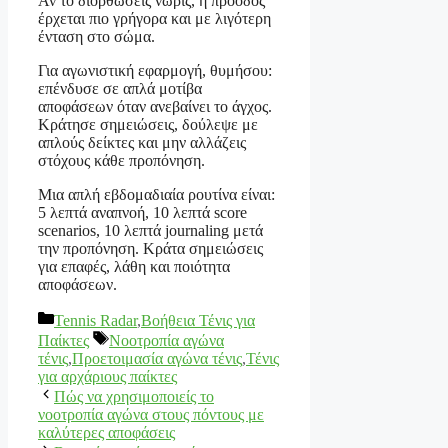
Αν το διορθώσεις νωρίς, η πρόοδος
έρχεται πιο γρήγορα και με λιγότερη
ένταση στο σώμα.
Για αγωνιστική εφαρμογή, θυμήσου:
επένδυσε σε απλά μοτίβα
αποφάσεων όταν ανεβαίνει το άγχος.
Κράτησε σημειώσεις, δούλεψε με
απλούς δείκτες και μην αλλάζεις
στόχους κάθε προπόνηση.
Μια απλή εβδομαδιαία ρουτίνα είναι:
5 λεπτά αναπνοή, 10 λεπτά score
scenarios, 10 λεπτά journaling μετά
την προπόνηση. Κράτα σημειώσεις
για επαφές, λάθη και ποιότητα
αποφάσεων.
Κατηγορίες
Tennis Radar
,
Βοήθεια Τένις για
Ετικέτες
Παίκτες
Νοοτροπία αγώνα
τένις
,
Προετοιμασία αγώνα τένις
,
Τένις
για αρχάριους παίκτες
Πώς να χρησιμοποιείς το
νοοτροπία αγώνα στους πόντους με
καλύτερες αποφάσεις