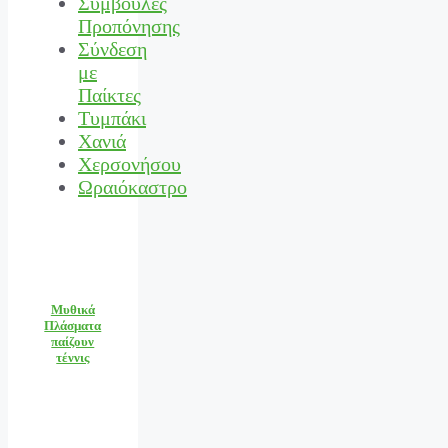
Συμβουλές
Προπόνησης
Σύνδεση
με
Παίκτες
Τυμπάκι
Χανιά
Χερσονήσου
Ωραιόκαστρο
Μυθικά
Πλάσματα
παίζουν
τέννις